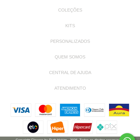
COLEÇÕES
KITS
PERSONALIZADOS
QUEM SOMOS
CENTRAL DE AJUDA
ATENDIMENTO
Copyright Flowers by Ruth Hakim - 2026. Todos os direitos reservados.