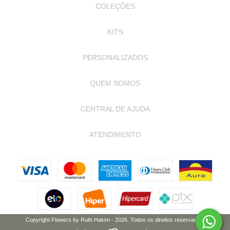
COLEÇÕES
KITS
PERSONALIZADOS
QUEM SOMOS
CENTRAL DE AJUDA
ATENDIMENTO
Copyright Flowers by Ruth Hakim - 2026. Todos os direitos reservados.